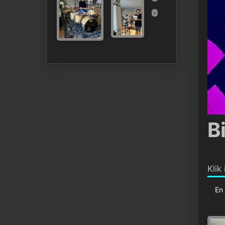
B
Klik
En